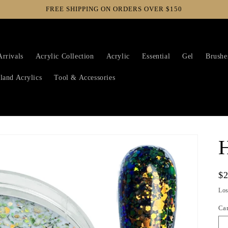
FREE SHIPPING ON ORDERS OVER $150
rrivals
Acrylic Collection
Acrylic
Essential
Gel
Brushe
land Acrylics
Tool & Accessories
H
Pr
$
ha
Lo
Ca