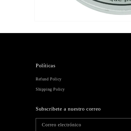
Abrir
elemento
multimedia
1
en
una
ventana
modal
Políticas
Refund Policy
Shipping Policy
Subscribete a nuestro correo
Correo electrónico