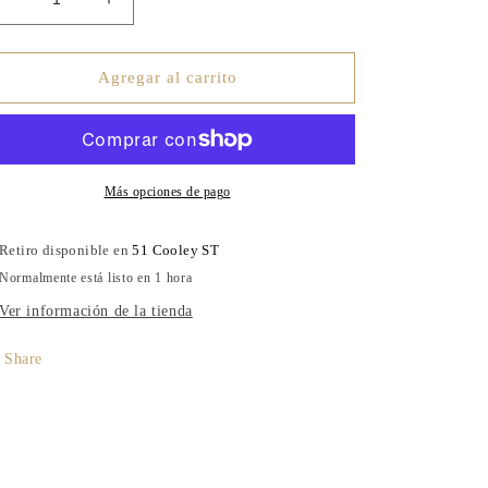
Reducir
Aumentar
cantidad
cantidad
para
para
Hypnotized
Hypnotized
Agregar al carrito
green
green
Más opciones de pago
Retiro disponible en
51 Cooley ST
Normalmente está listo en 1 hora
Ver información de la tienda
Share