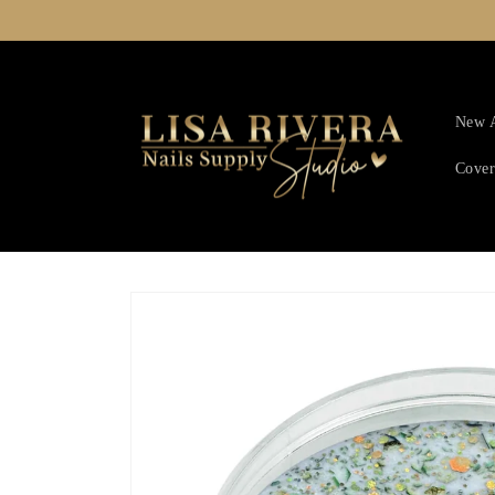
Ir
directamente
al contenido
New A
Cover
Ir
directamente
a la
información
del producto